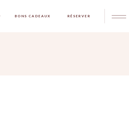
BONS CADEAUX
RÉSERVER
OU
AYURVÉDIQUE
MME ENCEINTE OU
MAN
EL REBOZO
OUVEAU NÉ EN
OUVEAU NÉ EN
 PHOTOGRAPHIÉ
 MAMAN BÉBÉ
ASSAGE BÉBÉ
OUVERTE FEMME