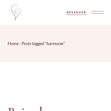
Skip
to
the
RÉSERVER
content
Home
Posts tagged "harmonie"