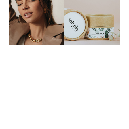
IG
FB
LI