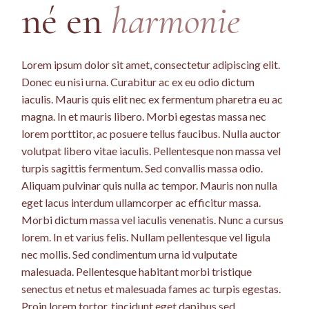
né en
harmonie
Lorem ipsum dolor sit amet, consectetur adipiscing elit.
Donec eu nisi urna. Curabitur ac ex eu odio dictum
iaculis. Mauris quis elit nec ex fermentum pharetra eu ac
magna. In et mauris libero. Morbi egestas massa nec
lorem porttitor, ac posuere tellus faucibus. Nulla auctor
volutpat libero vitae iaculis. Pellentesque non massa vel
turpis sagittis fermentum. Sed convallis massa odio.
Aliquam pulvinar quis nulla ac tempor. Mauris non nulla
eget lacus interdum ullamcorper ac efficitur massa.
Morbi dictum massa vel iaculis venenatis. Nunc a cursus
lorem. In et varius felis. Nullam pellentesque vel ligula
nec mollis. Sed condimentum urna id vulputate
malesuada. Pellentesque habitant morbi tristique
senectus et netus et malesuada fames ac turpis egestas.
Proin lorem tortor, tincidunt eget dapibus sed,