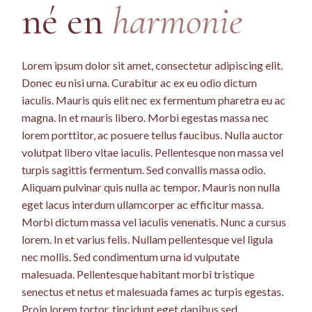
né en
harmonie
Lorem ipsum dolor sit amet, consectetur adipiscing elit.
Donec eu nisi urna. Curabitur ac ex eu odio dictum
iaculis. Mauris quis elit nec ex fermentum pharetra eu ac
magna. In et mauris libero. Morbi egestas massa nec
lorem porttitor, ac posuere tellus faucibus. Nulla auctor
volutpat libero vitae iaculis. Pellentesque non massa vel
turpis sagittis fermentum. Sed convallis massa odio.
Aliquam pulvinar quis nulla ac tempor. Mauris non nulla
eget lacus interdum ullamcorper ac efficitur massa.
Morbi dictum massa vel iaculis venenatis. Nunc a cursus
lorem. In et varius felis. Nullam pellentesque vel ligula
nec mollis. Sed condimentum urna id vulputate
malesuada. Pellentesque habitant morbi tristique
senectus et netus et malesuada fames ac turpis egestas.
Proin lorem tortor, tincidunt eget dapibus sed,