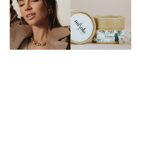
IG
FB
LI