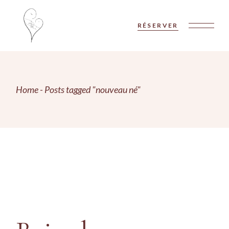
Skip
to
the
RÉSERVER
content
Home
Posts tagged "nouveau né"